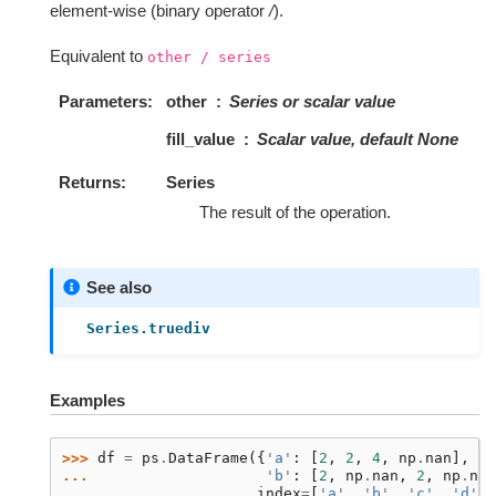
element-wise (binary operator
/
).
Equivalent to
other
/
series
Parameters
other
Series or scalar value
fill_value
Scalar value, default None
Returns
Series
The result of the operation.
See also
Series.truediv
Examples
>>> 
df
=
ps
.
DataFrame
({
'a'
:
[
2
,
2
,
4
,
np
.
nan
],
... 
'b'
:
[
2
,
np
.
nan
,
2
,
np
.
nan
... 
index
=
[
'a'
,
'b'
,
'c'
,
'd'
],