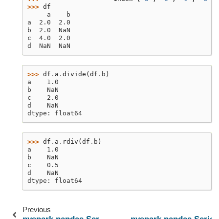
>>> 
df
     a    b
a  2.0  2.0
b  2.0  NaN
c  4.0  2.0
d  NaN  NaN
>>> 
df
.
a
.
divide
(
df
.
b
)
a    1.0
b    NaN
c    2.0
d    NaN
dtype: float64
>>> 
df
.
a
.
rdiv
(
df
.
b
)
a    1.0
b    NaN
c    0.5
d    NaN
dtype: float64
Previous
pyspark.pandas.Series.rsub
pyspark.pandas.Series