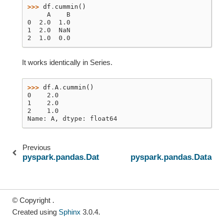
>>> 
df
.
cummin
()
     A    B
0  2.0  1.0
1  2.0  NaN
2  1.0  0.0
It works identically in Series.
>>> 
df
.
A
.
cummin
()
0    2.0
1    2.0
2    1.0
Name: A, dtype: float64
Previous
pyspark.pandas.DataFrame.var
pyspark.pandas.Data
© Copyright .
Created using
Sphinx
3.0.4.