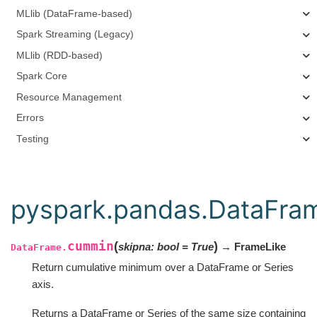
MLlib (DataFrame-based)
Spark Streaming (Legacy)
MLlib (RDD-based)
Spark Core
Resource Management
Errors
Testing
pyspark.pandas.DataFra
cummin
(
)
skipna
:
bool
=
True
→ FrameLike
DataFrame.
Return cumulative minimum over a DataFrame or Series
axis.
Returns a DataFrame or Series of the same size containing