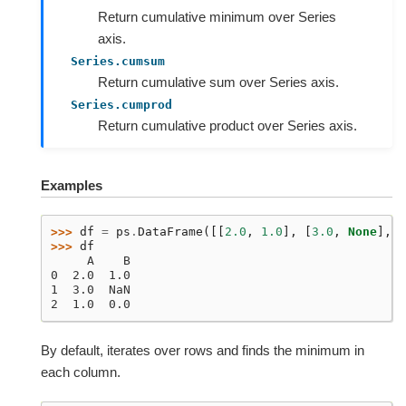
Return cumulative minimum over Series
axis.
Series.cumsum
Return cumulative sum over Series axis.
Series.cumprod
Return cumulative product over Series axis.
Examples
>>> 
df
=
ps
.
DataFrame
([[
2.0
,
1.0
],
[
3.0
,
None
],
[
>>> 
df
     A    B
0  2.0  1.0
1  3.0  NaN
2  1.0  0.0
By default, iterates over rows and finds the minimum in
each column.