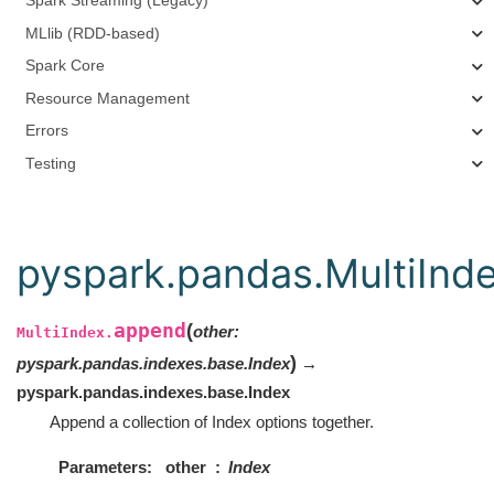
Spark Streaming (Legacy)
MLlib (RDD-based)
Spark Core
Resource Management
Errors
Testing
pyspark.pandas.MultiInd
append
(
other
:
MultiIndex.
)
pyspark.pandas.indexes.base.Index
→
pyspark.pandas.indexes.base.Index
Append a collection of Index options together.
Parameters
other
Index