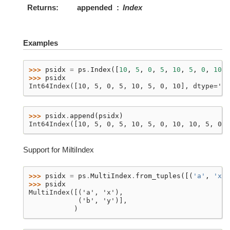
Returns
appended
Index
Examples
>>> 
psidx
=
ps
.
Index
([
10
,
5
,
0
,
5
,
10
,
5
,
0
,
10
])
>>> 
psidx
Int64Index([10, 5, 0, 5, 10, 5, 0, 10], dtype='in
>>> 
psidx
.
append
(
psidx
)
Int64Index([10, 5, 0, 5, 10, 5, 0, 10, 10, 5, 0, 
Support for MiltiIndex
>>> 
psidx
=
ps
.
MultiIndex
.
from_tuples
([(
'a'
,
'x'
)
>>> 
psidx
MultiIndex([('a', 'x'),
            ('b', 'y')],
           )