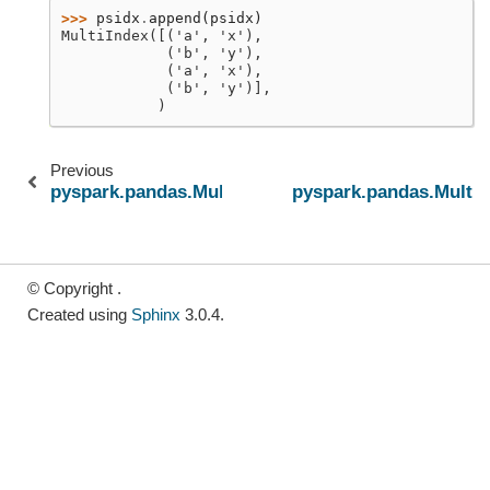
>>> 
psidx
.
append
(
psidx
)
MultiIndex([('a', 'x'),
            ('b', 'y'),
            ('a', 'x'),
            ('b', 'y')],
           )
Previous
pyspark.pandas.MultiIndex.value_counts
pyspark.pandas.MultiI
© Copyright .
Created using
Sphinx
3.0.4.