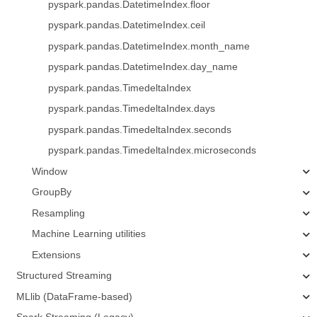
pyspark.pandas.DatetimeIndex.floor
pyspark.pandas.DatetimeIndex.ceil
pyspark.pandas.DatetimeIndex.month_name
pyspark.pandas.DatetimeIndex.day_name
pyspark.pandas.TimedeltaIndex
pyspark.pandas.TimedeltaIndex.days
pyspark.pandas.TimedeltaIndex.seconds
pyspark.pandas.TimedeltaIndex.microseconds
Window
GroupBy
Resampling
Machine Learning utilities
Extensions
Structured Streaming
MLlib (DataFrame-based)