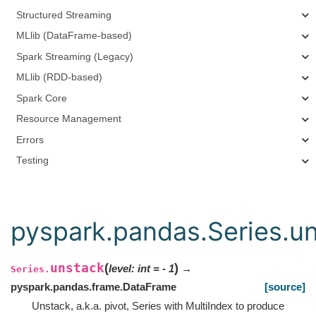
Structured Streaming
MLlib (DataFrame-based)
Spark Streaming (Legacy)
MLlib (RDD-based)
Spark Core
Resource Management
Errors
Testing
pyspark.pandas.Series.u
unstack
(
)
level
:
int
=
- 1
→
Series.
pyspark.pandas.frame.DataFrame
[source]
Unstack, a.k.a. pivot, Series with MultiIndex to produce