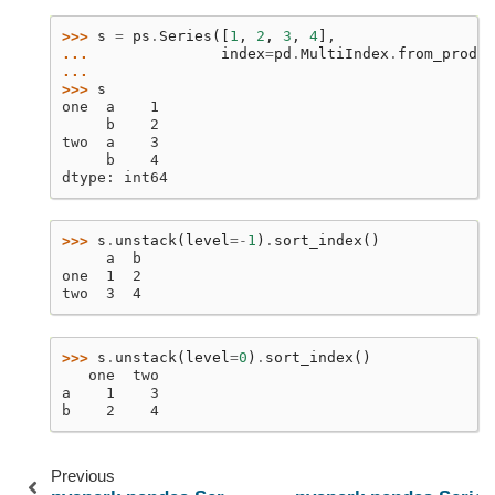
>>> 
s
=
ps
.
Series
([
1
,
2
,
3
,
4
],
... 
index
=
pd
.
MultiIndex
.
from_produc
... 
>>> 
s
one  a    1
     b    2
two  a    3
     b    4
dtype: int64
>>> 
s
.
unstack
(
level
=-
1
)
.
sort_index
()
     a  b
one  1  2
two  3  4
>>> 
s
.
unstack
(
level
=
0
)
.
sort_index
()
   one  two
a    1    3
b    2    4
Previous