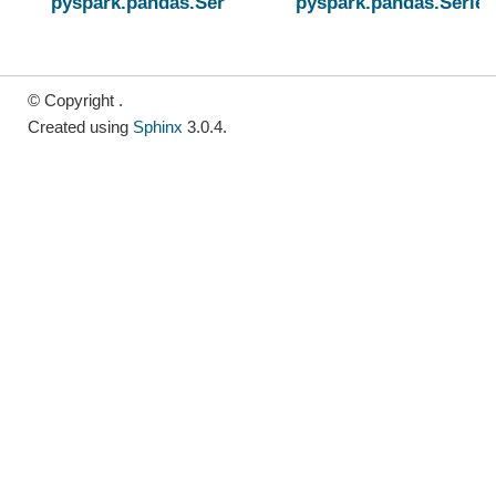
pyspark.pandas.Series.sort_values
pyspark.pandas.Series
© Copyright .
Created using
Sphinx
3.0.4.