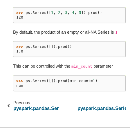
>>> 
ps
.
Series
([
1
,
2
,
3
,
4
,
5
])
.
prod
()
120
By default, the product of an empty or all-NA Series is
1
>>> 
ps
.
Series
([])
.
prod
()
1.0
This can be controlled with the
parameter
min_count
>>> 
ps
.
Series
([])
.
prod
(
min_count
=
1
)
nan
Previous
pyspark.pandas.Series.pct_change
pyspark.pandas.Series