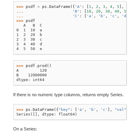
>>> 
psdf
=
ps
.
DataFrame
({
'A'
:
[
1
,
2
,
3
,
4
,
5
],
... 
'B'
:
[
10
,
20
,
30
,
40
,
50
]
... 
'C'
:
[
'a'
,
'b'
,
'c'
,
'd'
,
>>> 
psdf
   A   B  C
0  1  10  a
1  2  20  b
2  3  30  c
3  4  40  d
4  5  50  e
>>> 
psdf
.
prod
()
A         120
B    12000000
dtype: int64
If there is no numeric type columns, returns empty Series.
>>> 
ps
.
DataFrame
({
"key"
:
[
'a'
,
'b'
,
'c'
],
"val"
:
Series([], dtype: float64)
On a Series: