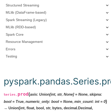
Structured Streaming
MLlib (DataFrame-based)
Spark Streaming (Legacy)
MLlib (RDD-based)
Spark Core
Resource Management
Errors
Testing
pyspark.pandas.Series.p
prod
(
axis
:
Union[int, str, None]
=
None
,
skipna
:
Series.
)
bool
=
True
,
numeric_only
:
bool
=
None
,
min_count
:
int
=
0
→ Union[int, float, bool, str, bytes, decimal.Decimal,