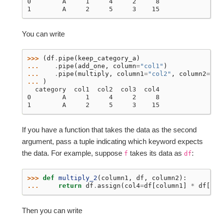
0        A     1     4     2     8
1        A     2     5     3    15
You can write
>>> 
(
df
.
pipe
(
keep_category_a
)
... 
.
pipe
(
add_one
,
column
=
"col1"
)
... 
.
pipe
(
multiply
,
column1
=
"col2"
,
column2
=
"c
... 
)
  category  col1  col2  col3  col4
0        A     1     4     2     8
1        A     2     5     3    15
If you have a function that takes the data as the second
argument, pass a tuple indicating which keyword expects
the data. For example, suppose
takes its data as
:
f
df
>>> 
def
multiply_2
(
column1
,
df
,
column2
):
... 
return
df
.
assign
(
col4
=
df
[
column1
]
*
df
[
co
Then you can write