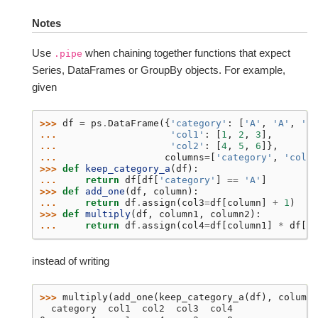
Notes
Use
when chaining together functions that expect
.pipe
Series, DataFrames or GroupBy objects. For example,
given
>>> 
df
=
ps
.
DataFrame
({
'category'
:
[
'A'
,
'A'
,
'B'
... 
'col1'
:
[
1
,
2
,
3
],
... 
'col2'
:
[
4
,
5
,
6
]},
... 
columns
=
[
'category'
,
'col1'
>>> 
def
keep_category_a
(
df
):
... 
return
df
[
df
[
'category'
]
==
'A'
]
>>> 
def
add_one
(
df
,
column
):
... 
return
df
.
assign
(
col3
=
df
[
column
]
+
1
)
>>> 
def
multiply
(
df
,
column1
,
column2
):
... 
return
df
.
assign
(
col4
=
df
[
column1
]
*
df
[
co
instead of writing
>>> 
multiply
(
add_one
(
keep_category_a
(
df
),
column
=
  category  col1  col2  col3  col4