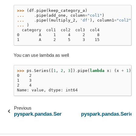
>>> 
(
df
.
pipe
(
keep_category_a
)
... 
.
pipe
(
add_one
,
column
=
"col1"
)
... 
.
pipe
((
multiply_2
,
'df'
),
column1
=
"col2"
,
... 
)
  category  col1  col2  col3  col4
0        A     1     4     2     8
1        A     2     5     3    15
You can use lambda as well
>>> 
ps
.
Series
([
1
,
2
,
3
])
.
pipe
(
lambda
x
:
(
x
+
1
)
.
r
0    2
1    3
2    4
Name: value, dtype: int64
Previous
pyspark.pandas.Series.expanding
pyspark.pandas.Series