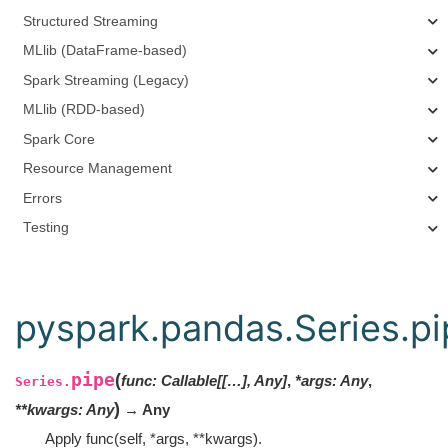
Structured Streaming
MLlib (DataFrame-based)
Spark Streaming (Legacy)
MLlib (RDD-based)
Spark Core
Resource Management
Errors
Testing
pyspark.pandas.Series.pi
pipe
(
func
:
Callable[[…], Any]
,
*
args
:
Any
,
Series.
)
**
kwargs
:
Any
→ Any
Apply func(self, *args, **kwargs).