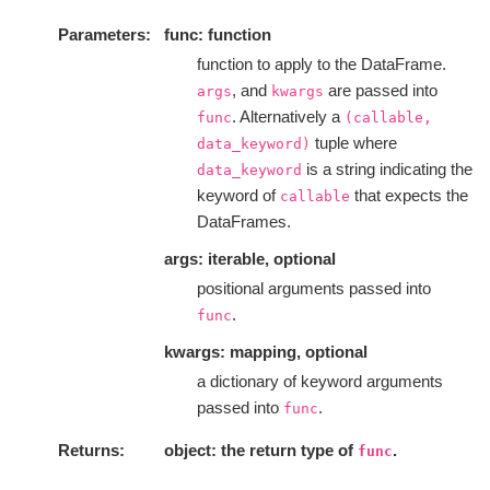
Parameters
func: function
function to apply to the DataFrame.
, and
are passed into
args
kwargs
. Alternatively a
func
(callable,
tuple where
data_keyword)
is a string indicating the
data_keyword
keyword of
that expects the
callable
DataFrames.
args: iterable, optional
positional arguments passed into
.
func
kwargs: mapping, optional
a dictionary of keyword arguments
passed into
.
func
Returns
object: the return type of
.
func