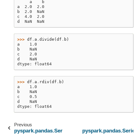
     a    b
a  2.0  2.0
b  2.0  NaN
c  4.0  2.0
d  NaN  NaN
>>> 
df
.
a
.
divide
(
df
.
b
)
a    1.0
b    NaN
c    2.0
d    NaN
dtype: float64
>>> 
df
.
a
.
rdiv
(
df
.
b
)
a    1.0
b    NaN
c    0.5
d    NaN
dtype: float64
Previous
pyspark.pandas.Series.add
pyspark.pandas.Series