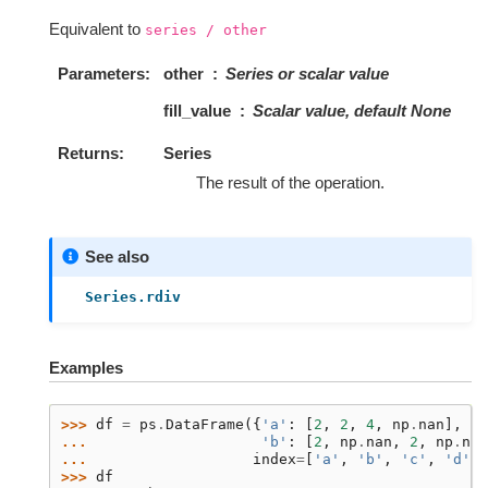
Equivalent to
series
/
other
Parameters
other
Series or scalar value
fill_value
Scalar value, default None
Returns
Series
The result of the operation.
See also
Series.rdiv
Examples
>>> 
df
=
ps
.
DataFrame
({
'a'
:
[
2
,
2
,
4
,
np
.
nan
],
... 
'b'
:
[
2
,
np
.
nan
,
2
,
np
.
nan
... 
index
=
[
'a'
,
'b'
,
'c'
,
'd'
],
>>> 
df