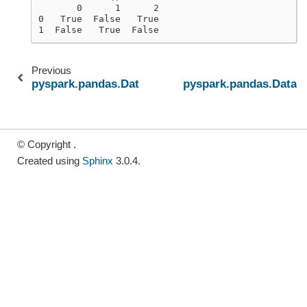
       0      1      2
0   True  False   True
1  False   True  False
Previous
pyspark.pandas.DataFrame.astype
pyspark.pandas.DataF
© Copyright .
Created using
Sphinx
3.0.4.