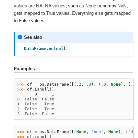
values are NA. NA values, such as None or numpy.NaN,
gets mapped to True values. Everything else gets mapped
to False values.
See also
DataFrame.notnull
Examples
>>> 
df
=
ps
.
DataFrame
([(
.2
,
.3
),
(
.0
,
None
),
(
.6
,
>>> 
df
.
isnull
()
       0      1
0  False  False
1  False   True
2  False   True
3  False  False
>>> 
df
=
ps
.
DataFrame
([[
None
,
'bee'
,
None
],
[
'dog
>>> 
df
.
isnull
()