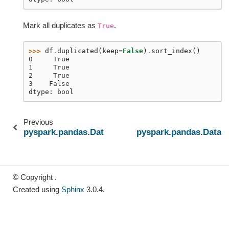
Mark all duplicates as
.
True
>>> 
df
.
duplicated
(
keep
=
False
)
.
sort_index
()
0     True
1     True
2     True
3    False
dtype: bool
Previous
pyspark.pandas.DataFrame.drop_duplicates
pyspark.pandas.DataF
© Copyright .
Created using
Sphinx
3.0.4.