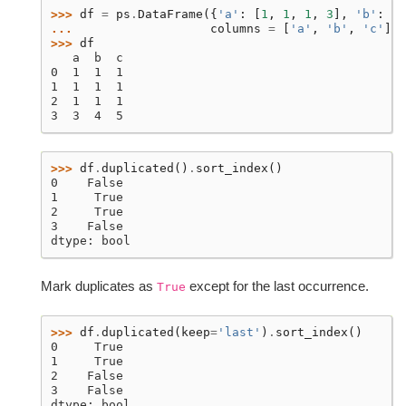
>>> 
df
=
ps
.
DataFrame
({
'a'
:
[
1
,
1
,
1
,
3
],
'b'
:
[
1
... 
columns
=
[
'a'
,
'b'
,
'c'
])
>>> 
df
   a  b  c
0  1  1  1
1  1  1  1
2  1  1  1
3  3  4  5
>>> 
df
.
duplicated
()
.
sort_index
()
0    False
1     True
2     True
3    False
dtype: bool
Mark duplicates as
except for the last occurrence.
True
>>> 
df
.
duplicated
(
keep
=
'last'
)
.
sort_index
()
0     True
1     True
2    False
3    False
dtype: bool