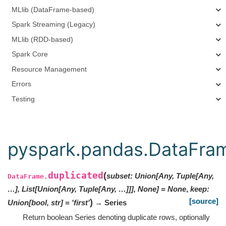
MLlib (DataFrame-based)
Spark Streaming (Legacy)
MLlib (RDD-based)
Spark Core
Resource Management
Errors
Testing
pyspark.pandas.DataFram
duplicated
(
subset
:
Union[Any, Tuple[Any,
DataFrame.
…], List[Union[Any, Tuple[Any, …]]], None]
=
None
,
keep
:
[source]
)
Union
[
bool
,
str
]
=
'first'
→ Series
Return boolean Series denoting duplicate rows, optionally