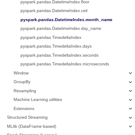
pyspark.pandas.DatetimeIndex.floor
pyspark.pandas.DatetimeIndex.ceil
pyspark.pandas.DatetimeIndex.month_name
pyspark.pandas.DatetimeIndex.day_name
pyspark.pandas.TimedeltaIndex
pyspark.pandas.TimedeltaIndex.days
pyspark.pandas.TimedeltaIndex.seconds
pyspark.pandas.TimedeltaIndex.microseconds
Window
GroupBy
Resampling
Machine Learning utilities
Extensions
Structured Streaming
MLlib (DataFrame-based)