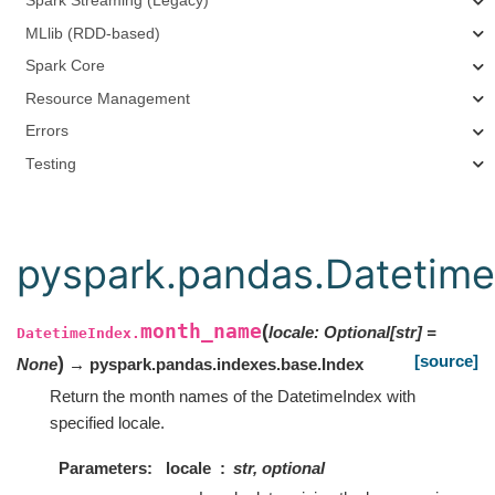
Spark Streaming (Legacy)
MLlib (RDD-based)
Spark Core
Resource Management
Errors
Testing
pyspark.pandas.Datetim
month_name
(
locale
:
Optional
[
str
]
=
DatetimeIndex.
[source]
)
None
→ pyspark.pandas.indexes.base.Index
Return the month names of the DatetimeIndex with
specified locale.
Parameters
locale
str, optional