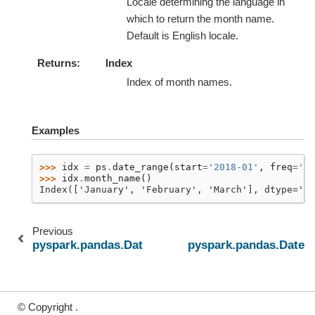
Locale determining the language in
which to return the month name.
Default is English locale.
Returns
Index
Index of month names.
Examples
>>> 
idx
=
ps
.
date_range
(
start
=
'2018-01'
,
freq
=
'M'
>>> 
idx
.
month_name
()
Index(['January', 'February', 'March'], dtype='ob
Previous
pyspark.pandas.DatetimeIndex.ceil
pyspark.pandas.Datet
© Copyright .