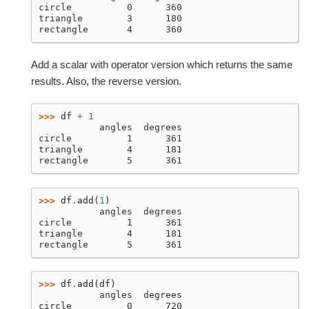
circle          0      360
triangle        3      180
rectangle       4      360
Add a scalar with operator version which returns the same
results. Also, the reverse version.
>>> 
df
+
1
           angles  degrees
circle          1      361
triangle        4      181
rectangle       5      361
>>> 
df
.
add
(
1
)
           angles  degrees
circle          1      361
triangle        4      181
rectangle       5      361
>>> 
df
.
add
(
df
)
           angles  degrees
circle          0      720