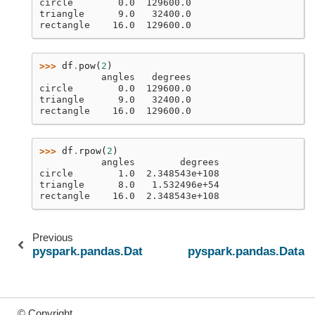
circle        0.0  129600.0
triangle      9.0   32400.0
rectangle    16.0  129600.0
>>> 
df
.
pow
(
2
)
           angles   degrees
circle        0.0  129600.0
triangle      9.0   32400.0
rectangle    16.0  129600.0
>>> 
df
.
rpow
(
2
)
           angles        degrees
circle        1.0  2.348543e+108
triangle      8.0   1.532496e+54
rectangle    16.0  2.348543e+108
Previous
pyspark.pandas.DataFrame.query
pyspark.pandas.DataF
© Copyright .