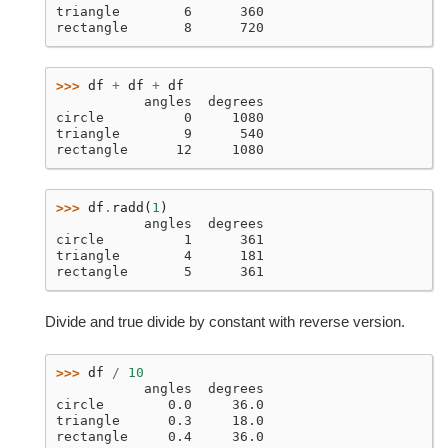
triangle        6      360
rectangle       8      720
>>> 
df
+
df
+
df
           angles  degrees
circle          0     1080
triangle        9      540
rectangle      12     1080
>>> 
df
.
radd
(
1
)
           angles  degrees
circle          1      361
triangle        4      181
rectangle       5      361
Divide and true divide by constant with reverse version.
>>> 
df
/
10
           angles  degrees
circle        0.0     36.0
triangle      0.3     18.0
rectangle     0.4     36.0