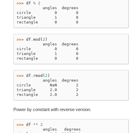
>>> 
df
%
2
           angles  degrees
circle          0        0
triangle        1        0
rectangle       0        0
>>> 
df
.
mod
(
2
)
           angles  degrees
circle          0        0
triangle        1        0
rectangle       0        0
>>> 
df
.
rmod
(
2
)
           angles  degrees
circle        NaN        2
triangle      2.0        2
rectangle     2.0        2
Power by constant with reverse version.
>>> 
df
**
2
           angles   degrees