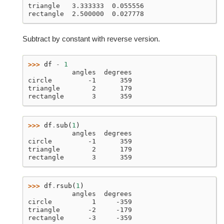
triangle   3.333333  0.055556
rectangle  2.500000  0.027778
Subtract by constant with reverse version.
>>> 
df
-
1
           angles  degrees
circle         -1      359
triangle        2      179
rectangle       3      359
>>> 
df
.
sub
(
1
)
           angles  degrees
circle         -1      359
triangle        2      179
rectangle       3      359
>>> 
df
.
rsub
(
1
)
           angles  degrees
circle          1     -359
triangle       -2     -179
rectangle      -3     -359