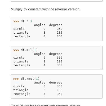
Multiply by constant with the reverse version.
>>> 
df
*
1
           angles  degrees
circle          0      360
triangle        3      180
rectangle       4      360
>>> 
df
.
mul
(
1
)
           angles  degrees
circle          0      360
triangle        3      180
rectangle       4      360
>>> 
df
.
rmul
(
1
)
           angles  degrees
circle          0      360
triangle        3      180
rectangle       4      360
Floor Divide by constant with reverse version.