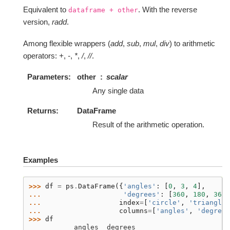
Equivalent to
. With the reverse
dataframe
+
other
version,
radd
.
Among flexible wrappers (
add
,
sub
,
mul
,
div
) to arithmetic
operators:
+
,
-
,
*
,
/
,
//
.
Parameters
other
scalar
Any single data
Returns
DataFrame
Result of the arithmetic operation.
Examples
>>> 
df
=
ps
.
DataFrame
({
'angles'
:
[
0
,
3
,
4
],
... 
'degrees'
:
[
360
,
180
,
360
]
... 
index
=
[
'circle'
,
'triangle'
... 
columns
=
[
'angles'
,
'degrees
>>> 
df
           angles  degrees