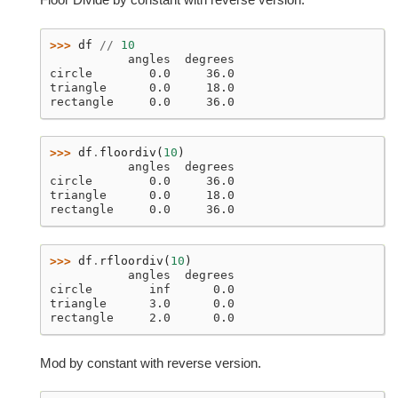
>>> 
df
//
10
           angles  degrees
circle        0.0     36.0
triangle      0.0     18.0
rectangle     0.0     36.0
>>> 
df
.
floordiv
(
10
)
           angles  degrees
circle        0.0     36.0
triangle      0.0     18.0
rectangle     0.0     36.0
>>> 
df
.
rfloordiv
(
10
)
           angles  degrees
circle        inf      0.0
triangle      3.0      0.0
rectangle     2.0      0.0
Mod by constant with reverse version.