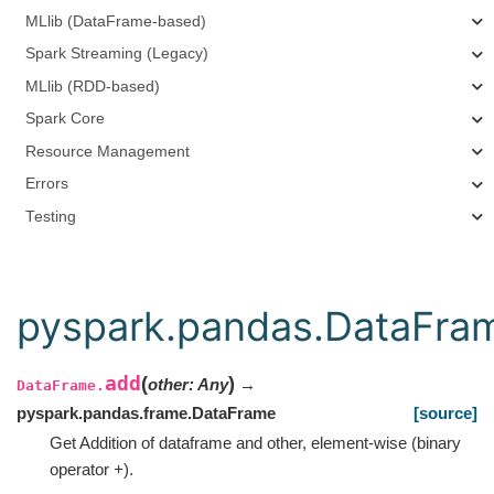
MLlib (DataFrame-based)
Spark Streaming (Legacy)
MLlib (RDD-based)
Spark Core
Resource Management
Errors
Testing
pyspark.pandas.DataFra
add
(
)
other
:
Any
→
DataFrame.
pyspark.pandas.frame.DataFrame
[source]
Get Addition of dataframe and other, element-wise (binary
operator
+
).