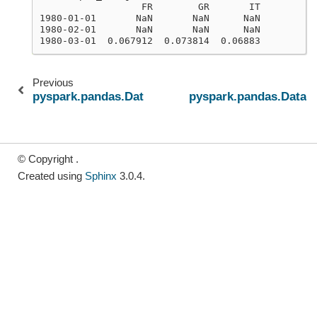
                  FR        GR       IT
1980-01-01       NaN       NaN      NaN
1980-02-01       NaN       NaN      NaN
1980-03-01  0.067912  0.073814  0.06883
Previous
pyspark.pandas.DataFrame.mode
pyspark.pandas.DataF
© Copyright .
Created using
Sphinx
3.0.4.