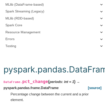
MLlib (DataFrame-based)
Spark Streaming (Legacy)
MLlib (RDD-based)
Spark Core
Resource Management
Errors
Testing
pyspark.pandas.DataFra
pct_change
(
)
periods
:
int
=
1
→
DataFrame.
pyspark.pandas.frame.DataFrame
[source]
Percentage change between the current and a prior
element.