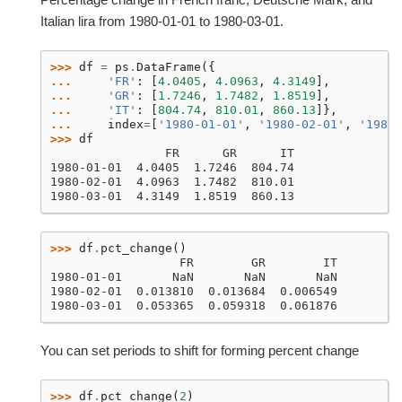
Italian lira from 1980-01-01 to 1980-03-01.
>>> 
df
=
ps
.
DataFrame
({
... 
'FR'
:
[
4.0405
,
4.0963
,
4.3149
],
... 
'GR'
:
[
1.7246
,
1.7482
,
1.8519
],
... 
'IT'
:
[
804.74
,
810.01
,
860.13
]},
... 
index
=
[
'1980-01-01'
,
'1980-02-01'
,
'1980-
>>> 
df
                FR      GR      IT
1980-01-01  4.0405  1.7246  804.74
1980-02-01  4.0963  1.7482  810.01
1980-03-01  4.3149  1.8519  860.13
>>> 
df
.
pct_change
()
                  FR        GR        IT
1980-01-01       NaN       NaN       NaN
1980-02-01  0.013810  0.013684  0.006549
1980-03-01  0.053365  0.059318  0.061876
You can set periods to shift for forming percent change
>>> 
df
.
pct_change
(
2
)