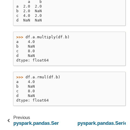
     a    b
a  2.0  2.0
b  2.0  NaN
c  4.0  2.0
d  NaN  NaN
>>> 
df
.
a
.
multiply
(
df
.
b
)
a    4.0
b    NaN
c    8.0
d    NaN
dtype: float64
>>> 
df
.
a
.
rmul
(
df
.
b
)
a    4.0
b    NaN
c    8.0
d    NaN
dtype: float64
Previous
pyspark.pandas.Series.div
pyspark.pandas.Series