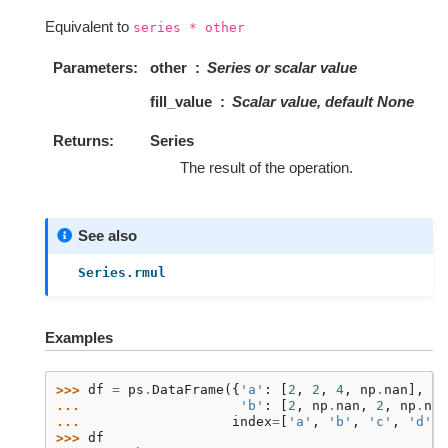
Equivalent to
series
*
other
Parameters
other
Series or scalar value
fill_value
Scalar value, default None
Returns
Series
The result of the operation.
See also
Series.rmul
Examples
>>> 
df
=
ps
.
DataFrame
({
'a'
:
[
2
,
2
,
4
,
np
.
nan
],
... 
'b'
:
[
2
,
np
.
nan
,
2
,
np
.
nan
... 
index
=
[
'a'
,
'b'
,
'c'
,
'd'
],
>>> 
df