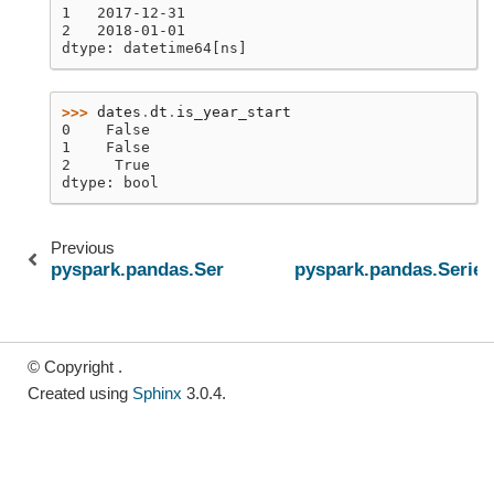
1   2017-12-31
2   2018-01-01
dtype: datetime64[ns]
>>> 
dates
.
dt
.
is_year_start
0    False
1    False
2     True
dtype: bool
Previous
pyspark.pandas.Series.dt.is_quarter_end
pyspark.pandas.Series
© Copyright .
Created using
Sphinx
3.0.4.