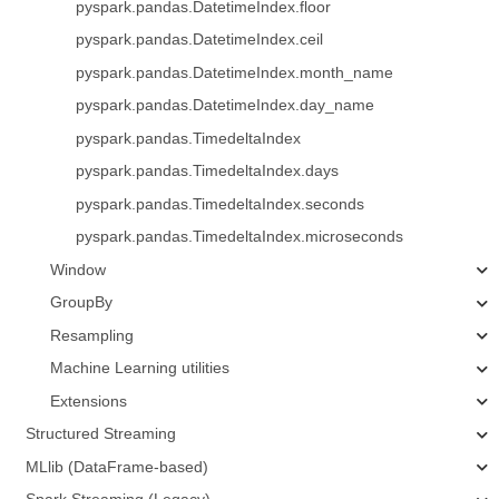
pyspark.pandas.DatetimeIndex.floor
pyspark.pandas.DatetimeIndex.ceil
pyspark.pandas.DatetimeIndex.month_name
pyspark.pandas.DatetimeIndex.day_name
pyspark.pandas.TimedeltaIndex
pyspark.pandas.TimedeltaIndex.days
pyspark.pandas.TimedeltaIndex.seconds
pyspark.pandas.TimedeltaIndex.microseconds
Window
GroupBy
Resampling
Machine Learning utilities
Extensions
Structured Streaming
MLlib (DataFrame-based)