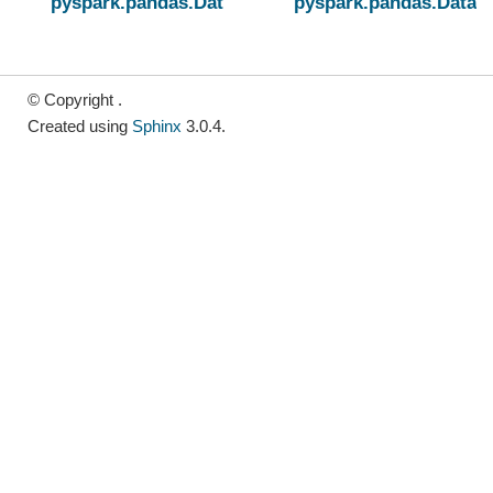
pyspark.pandas.DataFrame.corr
pyspark.pandas.DataF
© Copyright .
Created using
Sphinx
3.0.4.