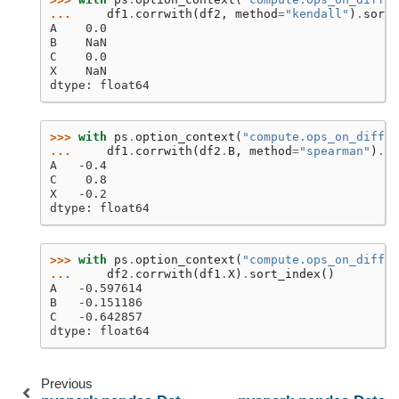
... 
df1
.
corrwith
(
df2
,
method
=
"kendall"
)
.
sort_
A    0.0
B    NaN
C    0.0
X    NaN
dtype: float64
>>> 
with
ps
.
option_context
(
"compute.ops_on_diff_f
... 
df1
.
corrwith
(
df2
.
B
,
method
=
"spearman"
)
.
so
A   -0.4
C    0.8
X   -0.2
dtype: float64
>>> 
with
ps
.
option_context
(
"compute.ops_on_diff_f
... 
df2
.
corrwith
(
df1
.
X
)
.
sort_index
()
A   -0.597614
B   -0.151186
C   -0.642857
dtype: float64
Previous