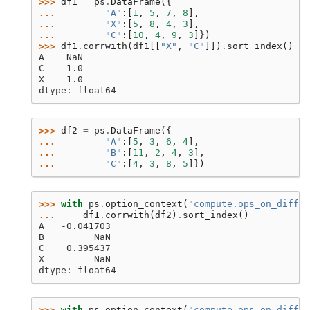
>>> 
df1
=
ps
.
DataFrame
({
... 
"A"
:[
1
,
5
,
7
,
8
],
... 
"X"
:[
5
,
8
,
4
,
3
],
... 
"C"
:[
10
,
4
,
9
,
3
]})
>>> 
df1
.
corrwith
(
df1
[[
"X"
,
"C"
]])
.
sort_index
()
A    NaN
C    1.0
X    1.0
dtype: float64
>>> 
df2
=
ps
.
DataFrame
({
... 
"A"
:[
5
,
3
,
6
,
4
],
... 
"B"
:[
11
,
2
,
4
,
3
],
... 
"C"
:[
4
,
3
,
8
,
5
]})
>>> 
with
ps
.
option_context
(
"compute.ops_on_diff_f
... 
df1
.
corrwith
(
df2
)
.
sort_index
()
A   -0.041703
B         NaN
C    0.395437
X         NaN
dtype: float64
>>> 
with
ps
.
option_context
(
"compute.ops_on_diff_f