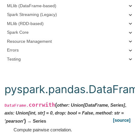
MLlib (DataFrame-based)
Spark Streaming (Legacy)
MLlib (RDD-based)
Spark Core
Resource Management
Errors
Testing
pyspark.pandas.DataFram
corrwith
(
other
:
Union
[
DataFrame
,
Series
]
,
DataFrame.
axis
:
Union
[
int
,
str
]
=
0
,
drop
:
bool
=
False
,
method
:
str
=
[source]
)
'pearson'
→ Series
Compute pairwise correlation.