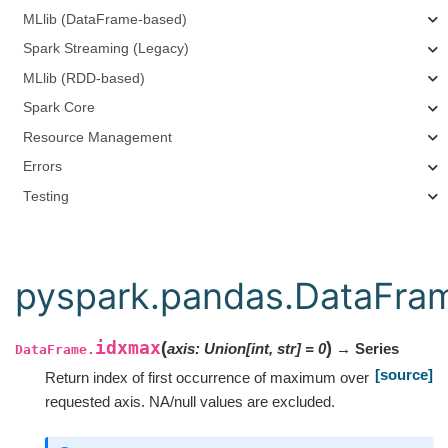
MLlib (DataFrame-based)
Spark Streaming (Legacy)
MLlib (RDD-based)
Spark Core
Resource Management
Errors
Testing
pyspark.pandas.DataFra
idxmax
(
)
axis
:
Union
[
int
,
str
]
=
0
→ Series
DataFrame.
[source]
Return index of first occurrence of maximum over
requested axis. NA/null values are excluded.