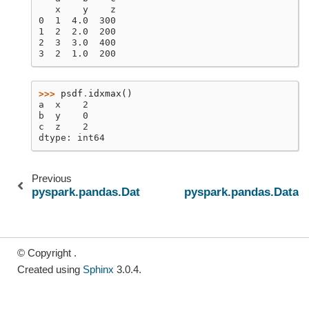
   x    y    z
0  1  4.0  300
1  2  2.0  200
2  3  3.0  400
3  2  1.0  200
>>> 
psdf
.
idxmax
()
a  x    2
b  y    0
c  z    2
dtype: int64
Previous
pyspark.pandas.DataFrame.head
pyspark.pandas.DataF
© Copyright .
Created using
Sphinx
3.0.4.