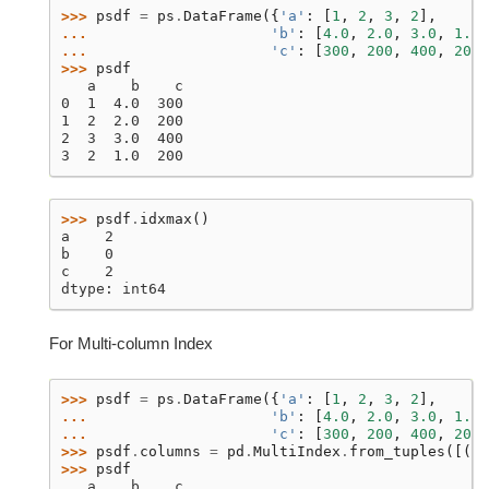
>>> 
psdf
=
ps
.
DataFrame
({
'a'
:
[
1
,
2
,
3
,
2
],
... 
'b'
:
[
4.0
,
2.0
,
3.0
,
1.0
]
... 
'c'
:
[
300
,
200
,
400
,
200
]
>>> 
psdf
   a    b    c
0  1  4.0  300
1  2  2.0  200
2  3  3.0  400
3  2  1.0  200
>>> 
psdf
.
idxmax
()
a    2
b    0
c    2
dtype: int64
For Multi-column Index
>>> 
psdf
=
ps
.
DataFrame
({
'a'
:
[
1
,
2
,
3
,
2
],
... 
'b'
:
[
4.0
,
2.0
,
3.0
,
1.0
]
... 
'c'
:
[
300
,
200
,
400
,
200
]
>>> 
psdf
.
columns
=
pd
.
MultiIndex
.
from_tuples
([(
'a
>>> 
psdf
   a    b    c