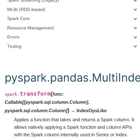
Spark Streaming (Legacy)
MLlib (RDD-based)
Spark Core
Resource Management
Errors
Testing
pyspark.pandas.MultiInde
transform
(
func
:
spark.
Callable
[
[
pyspark.sql.column.Column
]
,
)
pyspark.sql.column.Column
]
→ IndexOpsLike
Applies a function that takes and returns a Spark column. It
allows natively applying a Spark function and column APIs
with the Spark column internally used in Series or Index.