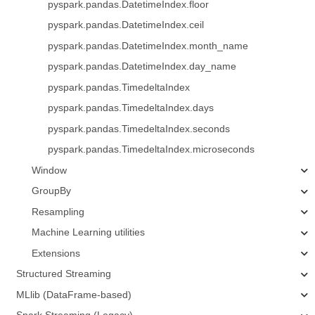
pyspark.pandas.DatetimeIndex.floor
pyspark.pandas.DatetimeIndex.ceil
pyspark.pandas.DatetimeIndex.month_name
pyspark.pandas.DatetimeIndex.day_name
pyspark.pandas.TimedeltaIndex
pyspark.pandas.TimedeltaIndex.days
pyspark.pandas.TimedeltaIndex.seconds
pyspark.pandas.TimedeltaIndex.microseconds
Window
GroupBy
Resampling
Machine Learning utilities
Extensions
Structured Streaming
MLlib (DataFrame-based)