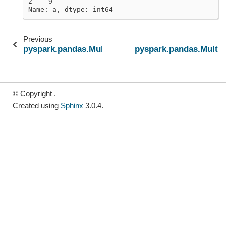
2    9
Name: a, dtype: int64
Previous
pyspark.pandas.MultiIndex.spark.column
pyspark.pandas.MultiI
© Copyright .
Created using
Sphinx
3.0.4.