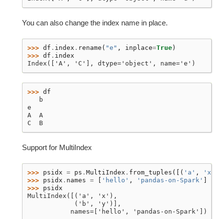
You can also change the index name in place.
>>> 
df
.
index
.
rename
(
"e"
,
inplace
=
True
)
>>> 
df
.
index
Index(['A', 'C'], dtype='object', name='e')
>>> 
df
   b
e
A  A
C  B
Support for MultiIndex
>>> 
psidx
=
ps
.
MultiIndex
.
from_tuples
([(
'a'
,
'x'
)
>>> 
psidx
.
names
=
[
'hello'
,
'pandas-on-Spark'
]
>>> 
psidx
MultiIndex([('a', 'x'),
            ('b', 'y')],
           names=['hello', 'pandas-on-Spark'])