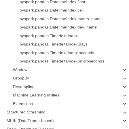
pyspark.pandas.DatetimeIndex.floor
pyspark.pandas.DatetimeIndex.ceil
pyspark.pandas.DatetimeIndex.month_name
pyspark.pandas.DatetimeIndex.day_name
pyspark.pandas.TimedeltaIndex
pyspark.pandas.TimedeltaIndex.days
pyspark.pandas.TimedeltaIndex.seconds
pyspark.pandas.TimedeltaIndex.microseconds
Window
GroupBy
Resampling
Machine Learning utilities
Extensions
Structured Streaming
MLlib (DataFrame-based)