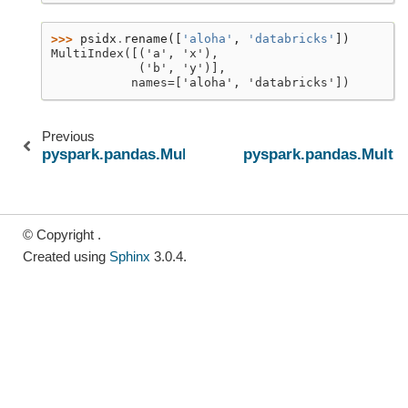
>>> 
psidx
.
rename
([
'aloha'
,
'databricks'
])
MultiIndex([('a', 'x'),
            ('b', 'y')],
           names=['aloha', 'databricks'])
Previous
pyspark.pandas.MultiIndex.delete
pyspark.pandas.MultiI
© Copyright .
Created using
Sphinx
3.0.4.