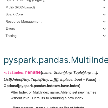
Spark Streaming (Legacy)
MLlib (RDD-based)
Spark Core
Resource Management
Errors
Testing
pyspark.pandas.MultiInd
rename
(
name
:
Union[Any, Tuple[Any, …],
MultiIndex.
)
List[Union[Any, Tuple[Any, …]]]]
,
inplace
:
bool
=
False
→
Optional
[
pyspark.pandas.indexes.base.Index
]
Alter Index or MultiIndex name. Able to set new names
without level. Defaults to returning a new index.
Parameters
name
label or list of labels