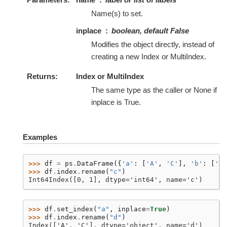
Name(s) to set.
inplace
boolean, default False
Modifies the object directly, instead of
creating a new Index or MultiIndex.
Returns
Index or MultiIndex
The same type as the caller or None if
inplace is True.
Examples
>>> 
df
=
ps
.
DataFrame
({
'a'
:
[
'A'
,
'C'
],
'b'
:
[
'A'
>>> 
df
.
index
.
rename
(
"c"
)
Int64Index([0, 1], dtype='int64', name='c')
>>> 
df
.
set_index
(
"a"
,
inplace
=
True
)
>>> 
df
.
index
.
rename
(
"d"
)
Index(['A', 'C'], dtype='object', name='d')