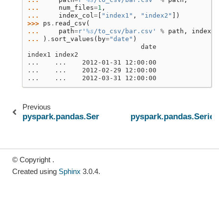
... 
num_files
=
1
,
... 
index_col
=
[
"index1"
,
"index2"
])
>>> 
ps
.
read_csv
(
... 
path
=
r
'
%s
/to_csv/bar.csv'
%
path
,
index_c
... 
)
.
sort_values
(
by
=
"date"
)
                             date
index1 index2
...    ...    2012-01-31 12:00:00
...    ...    2012-02-29 12:00:00
...    ...    2012-03-31 12:00:00
Previous
pyspark.pandas.Series.to_json
pyspark.pandas.Series
© Copyright .
Created using
Sphinx
3.0.4.