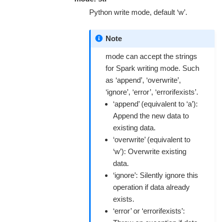
Python write mode, default ‘w’.
Note
mode can accept the strings
for Spark writing mode. Such
as ‘append’, ‘overwrite’,
‘ignore’, ‘error’, ‘errorifexists’.
‘append’ (equivalent to ‘a’):
Append the new data to
existing data.
‘overwrite’ (equivalent to
‘w’): Overwrite existing
data.
‘ignore’: Silently ignore this
operation if data already
exists.
‘error’ or ‘errorifexists’: