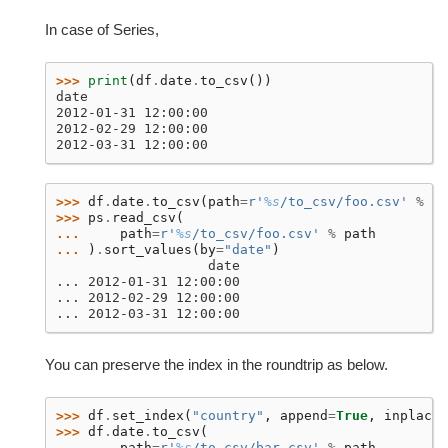
In case of Series,
>>> 
print
(
df
.
date
.
to_csv
())
date
2012-01-31 12:00:00
2012-02-29 12:00:00
2012-03-31 12:00:00
>>> 
df
.
date
.
to_csv
(
path
=
r
'
%s
/to_csv/foo.csv'
%
pa
>>> 
ps
.
read_csv
(
... 
path
=
r
'
%s
/to_csv/foo.csv'
%
path
... 
)
.
sort_values
(
by
=
"date"
)
                   date
... 2012-01-31 12:00:00
... 2012-02-29 12:00:00
... 2012-03-31 12:00:00
You can preserve the index in the roundtrip as below.
>>> 
df
.
set_index
(
"country"
,
append
=
True
,
inplace
=
>>> 
df
.
date
.
to_csv
(
... 
path
=
r
'
%s
/to_csv/bar.csv'
%
path
,