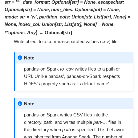
str
=
'"'
,
date_format
:
Optional
[
str
]
=
None
,
escapechar
:
Optional
[
str
]
=
None
,
num_files
:
Optional
[
int
]
=
None
,
mode
:
str
=
'w'
,
partition_cols
:
Union[str, List[str], None]
=
None
,
index_col
:
Union[str, List[str], None]
=
None
,
)
**
options
:
Any
→ Optional
[
str
]
Write object to a comma-separated values (csv) file.
Note
pandas-on-Spark
to_csv
writes files to a path or
URI. Unlike pandas’, pandas-on-Spark respects
HDFS’s property such as ‘fs.default.name’.
Note
pandas-on-Spark writes CSV files into the
directory,
path
, and writes multiple
part-…
files in
the directory when
path
is specified. This behavior
was inherited from Apache Spark. The number of