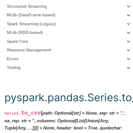
Structured Streaming
MLlib (DataFrame-based)
Spark Streaming (Legacy)
MLlib (RDD-based)
Spark Core
Resource Management
Errors
Testing
pyspark.pandas.Series.to
to_csv
(
path
:
Optional
[
str
]
=
None
,
sep
:
str
=
','
,
Series.
na_rep
:
str
=
''
,
columns
:
Optional[List[Union[Any,
Tuple[Any, …]]]]
=
None
,
header
:
bool
=
True
,
quotechar
: