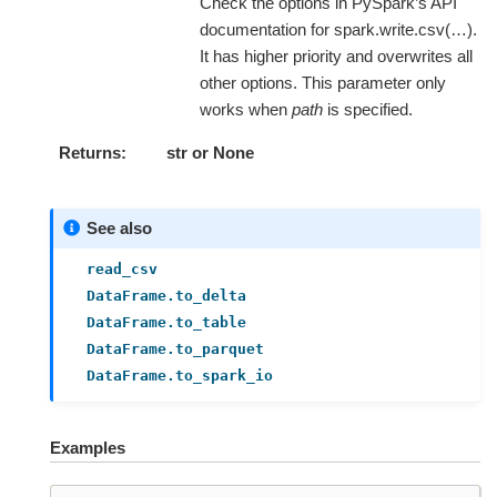
Check the options in PySpark’s API
documentation for spark.write.csv(…).
It has higher priority and overwrites all
other options. This parameter only
works when
path
is specified.
Returns
str or None
See also
read_csv
DataFrame.to_delta
DataFrame.to_table
DataFrame.to_parquet
DataFrame.to_spark_io
Examples