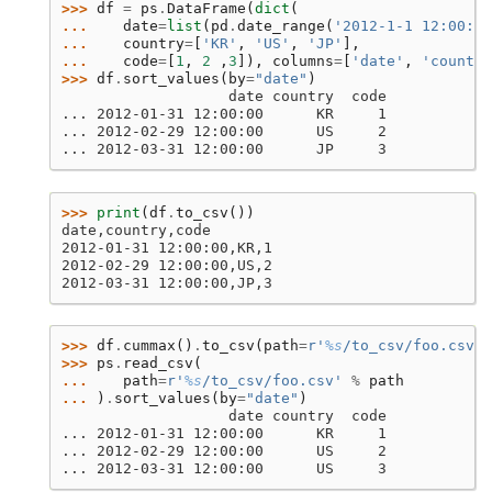
>>> 
df
=
ps
.
DataFrame
(
dict
(
... 
date
=
list
(
pd
.
date_range
(
'2012-1-1 12:00:00
... 
country
=
[
'KR'
,
'US'
,
'JP'
],
... 
code
=
[
1
,
2
,
3
]),
columns
=
[
'date'
,
'country
>>> 
df
.
sort_values
(
by
=
"date"
)
                   date country  code
... 2012-01-31 12:00:00      KR     1
... 2012-02-29 12:00:00      US     2
... 2012-03-31 12:00:00      JP     3
>>> 
print
(
df
.
to_csv
())
date,country,code
2012-01-31 12:00:00,KR,1
2012-02-29 12:00:00,US,2
2012-03-31 12:00:00,JP,3
>>> 
df
.
cummax
()
.
to_csv
(
path
=
r
'
%s
/to_csv/foo.csv'
>>> 
ps
.
read_csv
(
... 
path
=
r
'
%s
/to_csv/foo.csv'
%
path
... 
)
.
sort_values
(
by
=
"date"
)
                   date country  code
... 2012-01-31 12:00:00      KR     1
... 2012-02-29 12:00:00      US     2
... 2012-03-31 12:00:00      US     3