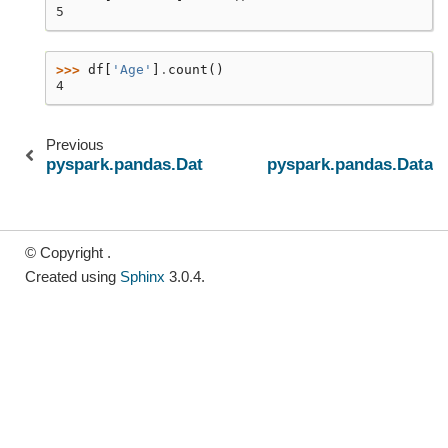
5
>>> 
df
[
'Age'
]
.
count
()
4
Previous
pyspark.pandas.DataFrame.corrwith
pyspark.pandas.DataF
© Copyright .
Created using
Sphinx
3.0.4.