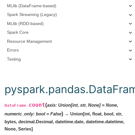
MLlib (DataFrame-based)
Spark Streaming (Legacy)
MLlib (RDD-based)
Spark Core
Resource Management
Errors
Testing
pyspark.pandas.DataFra
count
(
axis
:
Union[int, str, None]
=
None
,
DataFrame.
)
numeric_only
:
bool
=
False
→ Union[int, float, bool, str,
bytes, decimal.Decimal, datetime.date, datetime.datetime,
None, Series]