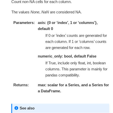
Count non-NA cells for each column.
The values
None
,
NaN
are considered NA.
Parameters
axis: {0 or ‘index’, 1 or ‘columns’},
default 0
If 0 or ‘index’ counts are generated for
each column. If 1 or ‘columns’ counts
are generated for each row.
numeric_only: bool, default False
If True, include only float, int, boolean
columns. This parameter is mainly for
pandas compatibility.
Returns
max: scalar for a Series, and a Series for
a DataFrame.
See also