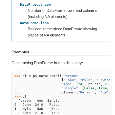
DataFrame.shape
Number of DataFrame rows and columns
(including NA elements).
DataFrame.isna
Boolean same-sized DataFrame showing
places of NA elements.
Examples
Constructing DataFrame from a dictionary:
>>> 
df
=
ps
.
DataFrame
({
"Person"
:
... 
[
"John"
,
"Myla"
,
"Lewis"
,
... 
"Age"
:
[
24.
,
np
.
nan
,
21.
,
... 
"Single"
:
[
False
,
True
,
Tr
... 
columns
=
[
"Person"
,
"Age"
,
"
>>> 
df
  Person   Age  Single
0   John  24.0   False
1   Myla   NaN    True
2  Lewis  21.0    True