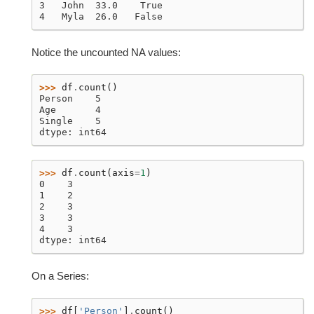
3   John  33.0    True
4   Myla  26.0   False
Notice the uncounted NA values:
>>> 
df
.
count
()
Person    5
Age       4
Single    5
dtype: int64
>>> 
df
.
count
(
axis
=
1
)
0    3
1    2
2    3
3    3
4    3
dtype: int64
On a Series:
>>> 
df
[
'Person'
]
.
count
()